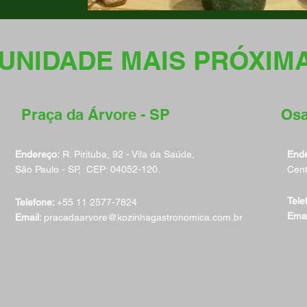
UNIDADE MAIS PRÓXIM
Praça da Árvore - SP
Osa
Endereço:
R. Pirituba, 92 - Vila da Saúde,
Ende
São Paulo - SP, CEP: 04052-120.
Cent
Tele
Telefone:
+55 11
2577-7824
Emai
Email:
pracadaarvore@kozinhagastronomica.com.br