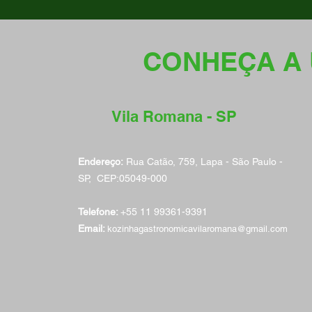
CONHEÇA A 
Vila Romana - SP
Endereço:
Rua Catão, 759, Lapa - São Paulo -
SP, CEP:05049-000
Telefone:
+55 11 99361-9391
Email:
kozinhagastronomicavilaromana@gmail.com