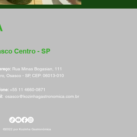
A
sco Centro - SP
reço:
Rua Minas Bogasian, 111
ro, Osasco - SP, CEP: 06013-010
fone:
+55 11 4660-0871
l:
osasco@kozinhagastronomica.com.br
©2022 por Kozinha Gastronômica