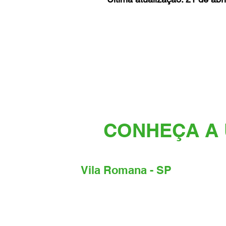
CONHEÇA A 
Vila Romana - SP
Endereço:
Rua Catão, 759, Lapa - São Paulo -
SP, CEP:05049-000