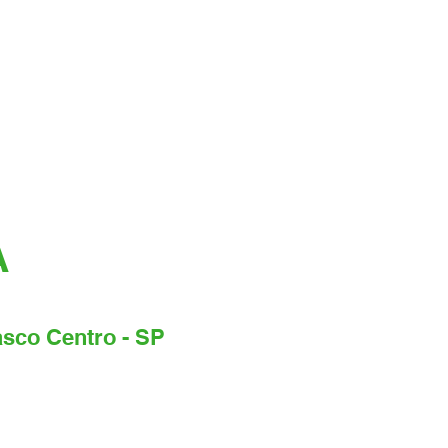
A
sco Centro - SP
reço:
Rua Minas Bogasian, 111
ro, Osasco - SP, CEP: 06013-010