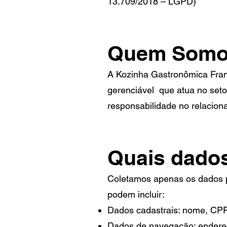
13.709/2018 – LGPD)
Quem Som
A Kozinha Gastronômica Fran
gerenciável que atua no seto
responsabilidade no relacio
Quais dado
Coletamos apenas os dados pe
podem incluir:
Dados cadastrais: nome, CPF/
Dados de navegação: endereço