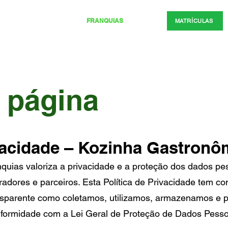
SOBRE NÓS
CURSOS
FRANQUIAS
CONTATO
MATRÍCULAS
MATRÍCULAS
a página
ivacidade – Kozinha Gastronô
uias valoriza a privacidade e a proteção dos dados pe
radores e parceiros. Esta Política de Privacidade tem co
ransparente como coletamos, utilizamos, armazenamos e
formidade com a Lei Geral de Proteção de Dados Pessoa