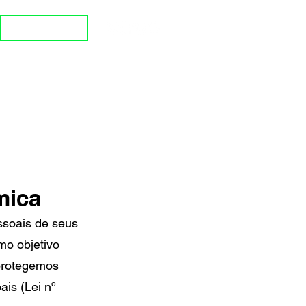
Portal do aluno
mica
ssoais de seus
mo objetivo
 protegemos
is (Lei nº