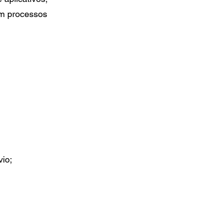
(em processos
io;