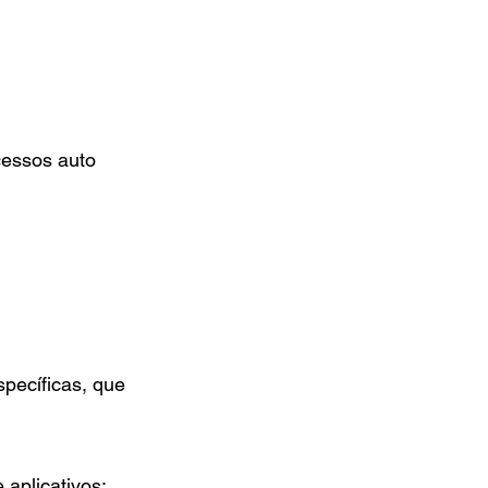
cessos auto
pecíficas, que
aplicativos;