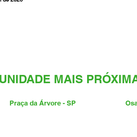
UNIDADE MAIS PRÓXIM
Praça da Árvore - SP
Osa
Endereço:
R. Pirituba, 92 - Vila da Saúde,
Ende
São Paulo - SP, CEP: 04052-120.
Cent