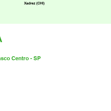
Xadrez (CHI)
A
sco Centro - SP
reço:
Rua Minas Bogasian, 111
ro, Osasco - SP, CEP: 06013-010
fone:
+55 11 4660-0871
l:
osasco@kozinhagastronomica.com.br