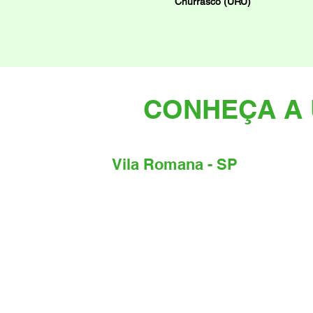
Churrasco (URU)
CONHEÇA A 
Vila Romana - SP
Endereço:
Rua Catão, 759, Lapa - São Paulo -
SP, CEP:05049-000
Telefone:
+55 11 99361-9391
Email:
kozinhagastronomicavilaromana@gmail.com