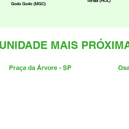
Tortas (HOL)
Godo Godo (MGC)
UNIDADE MAIS PRÓXIM
Praça da Árvore - SP
Osa
Endereço:
R. Pirituba, 92 - Vila da Saúde,
Ende
São Paulo - SP, CEP: 04052-120.
Cent
Tele
Telefone:
+55 11
2577-7824
Emai
Email:
pracadaarvore@kozinhagastronomica.com.br