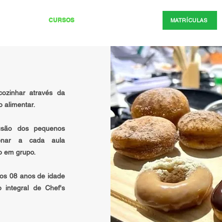
SOBRE NÓS
CURSOS
FRANQUIAS
CONTATO
MATRÍCULAS
MATRÍCULAS
zinhar através da
 alimentar.
lusão
dos pequenos
onar a cada aula
ho em grupo.
dos 08 anos de idade
 integral de Chef's